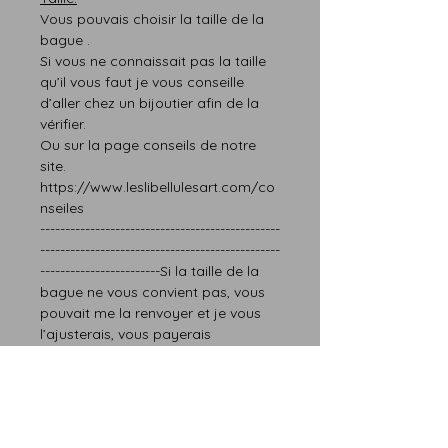
Vous pouvais choisir la taille de la
bague .
Si vous ne connaissait pas la taille
qu’il vous faut je vous conseille
d’aller chez un bijoutier afin de la
vérifier.
Ou sur la page conseils de notre
site.
https://www.leslibellulesart.com/co
nseiles
------------------------------------------------
------------------------------------------------
------------------------Si la taille de la
bague ne vous convient pas, vous
pouvait me la renvoyer et je vous
l’ajusterais, vous payerais
seulement les frais de
livraison.Cette option ne fonction
que pour le premier renvoi. -----------
------------------------------------------------
------------------------------------------------