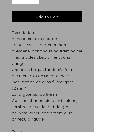
Add to Cart
Description :
Anneau en bois courbé.
Le bois est un matériau non
allergène, donc vous pourriez porter
mes articles absolument sans
danger.
Une belle bague fabriqués à la
main en bois de Bocote avec
incrustation de gros fil d'argent
(2 mm)
La largeur est de 5-6 mm
Comme chaque pièce est unique,
l’ombre, de couleur et de grains
peuvent varier légèrement d’un
anneau à l'autre.
Taille: