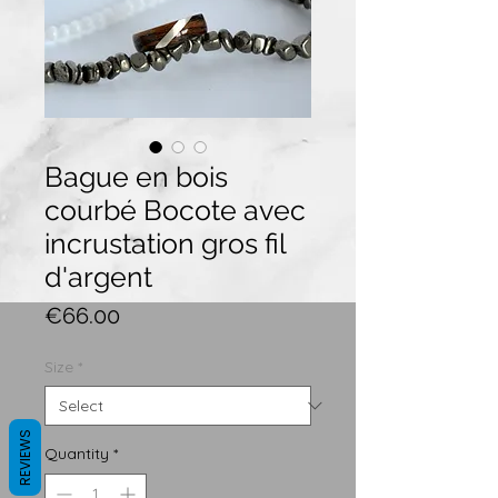
Bague en bois
courbé Bocote avec
incrustation gros fil
d'argent
Price
€66.00
Size
*
REVIEWS
Quantity
*