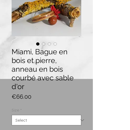
Miami, Bague en
bois et pierre,
anneau en bois
courbé avec sable
d'or
Price
€66.00
Size
*