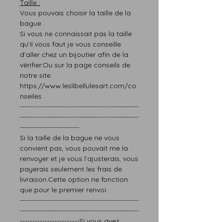
T
aille :
Vous pouvais choisir la taille de la
bague .
Si vous ne connaissait pas l
a taille
qu’il vous faut
je vous conseille
d’aller chez un bijoutier afin de la
vérifier.
Ou sur la page
conseils
de
notre site.
https://www.leslibellulesart.com/co
nseiles
------------------------------------------------
------------------------------------------------
------------------------
Si la taille de la bague ne vous
convien
t
pas,
vous pouvait me la
renvoyer et je vous l’ajusterais
, vous
paye
rais
seulement les frais de
livraison.
Cette option ne fonction
que pour le premier renvoi.
------------------------------------------------
------------------------------------------------
------------------------
Si vous avez