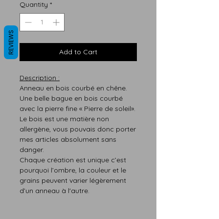
Quantity
*
REVIEWS
Add to Cart
Description :
Anneau en bois courbé en chêne.
Une belle bague en bois courbé
avec la pierre fine «
Pierre de soleil
».
Le bois est une matière non
allergène, vous pouvais donc porter
mes articles absolument sans
danger.
Chaque création est
unique
c’est
pourquoi
l’ombre,
la
couleur
et le
grains peuvent varier légère
m
ent
d’un anneau à l'autre.