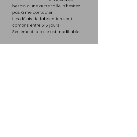
besoin d’une autre taille, n’hésitez
pas à me contacter.
Les délais de fabrication
s
ont
compris entre
3
-
5
jours
Seulement la taille est modifiable
Finition :
-La majorité de nos anneaux sont
recouvertes d’un imperméable à
l’eau - durable CA, fini d'une huile ou
d'une cire (sauf indication
contraire) et doit supporter tous les
jours.
Détails pierre fine :
La Pierre de soleil
La Pierre de soleil, est une Pierre
très positive qui rayonne, efficace
contre la morosité et la tristesse.