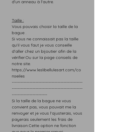
d’un anneau à l'autre.
T
aille :
Vous pouvais choisir la taille de la
bague .
Si vous ne connaissait pas l
a taille
qu’il vous faut
je vous conseille
d’aller chez un bijoutier afin de la
vérifier.
Ou sur la page
conseils
de
notre site.
https://www.leslibellulesart.com/co
nseiles
------------------------------------------------
------------------------------------------------
------------------------
Si la taille de la bague ne vous
convien
t
pas,
vous pouvait me la
renvoyer et je vous l’ajusterais
, vous
paye
rais
seulement les frais de
livraison.
Cette option ne fonction
que pour le premier renvoi.