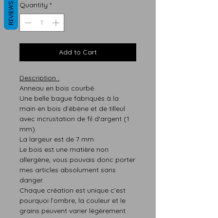
REVIEWS
Quantity
*
Add to Cart
Description :
Anneau en bois courbé.
Une belle bague fabriqués à la
main en bois d’ébène et de tilleul
avec incrustation de fil d'argent (1
mm).
La largeur est de 7 mm
Le bois est une matière non
allergène, vous pouvais donc porter
mes articles absolument sans
danger.
Chaque création est
unique
c’est
pourquoi
l’ombre,
la
couleur
et le
grains peuvent varier légère
m
ent