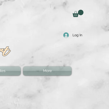
Log In
rt
les
More