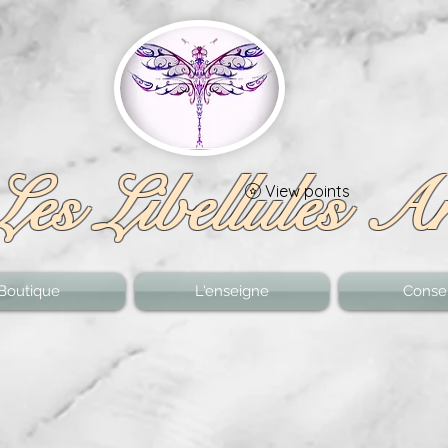
Les Libellules A
View points
Boutique
L'enseigne
Consei