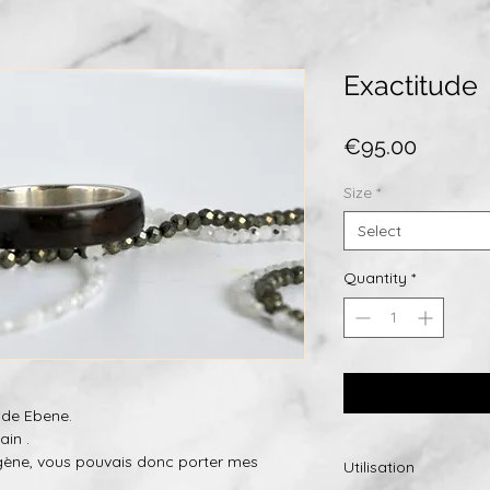
Exactitude
Price
€95.00
Size
*
Select
Quantity
*
 de Ebene.
ain .
rgène, vous pouvais donc porter mes
Utilisation
.