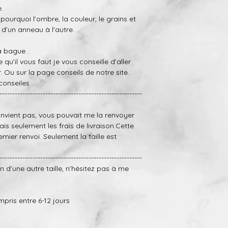
Si toutefois, la finit
.
envoyer l’anneau et n
 pourquoi
l’ombre,
la
couleur,
le
grains et
(nous allons seulem
 d’un anneau à l'autre.
frais d’expédition).
la bague .
-Petites bosses et r
le qu’il vous faut
je vous conseille d’aller
réparés dans une cer
r.
Ou sur la page
conseils
de notre site.
gratuitement (nous 
conseiles
payer les frais d’expé
--------------------------------------------------------
onvien
t
pas,
vous pouvait me la renvoyer
ais
seulement les frais de livraison.Cette
mier renvoi. Seulement la taille est
--------------------------------------------------------
n d’une autre taille, n’hésitez pas à me
mpris entre 6-12 jours