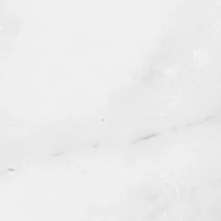
ion se dissipe, vous pouvez nous
ous ferons une finition gratuite
ent vous demander de payer les
ayures peuvent également être
taine mesure, encore une fois
allons seulement vous demander de
dition).