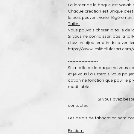
La larger de la bague est variable
Chaque création est
unique
c’est
le bois peuvent varier légère
m
ent
T
aille :
Vous pouvais choisir la taille de 
Si vous ne connaissait pas l
a tail
chez un bijoutier afin de la
vérifie
https://www.leslibellulesart.com/
--------------------------------------------
--------------------
Si la taille de la bague ne vous c
et je vous l’ajusterais
, vous paye
r
option ne fonction que pour le pre
modifiable.
--------------------------------------------
--------------------
Si vous avez besoi
contacter.
Les délais de fabrication sont co
Finition :