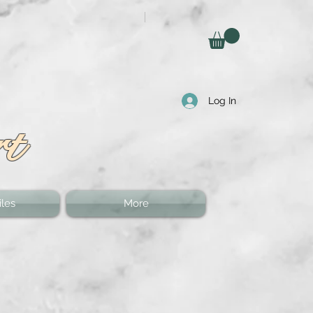
Log In
rt
les
More