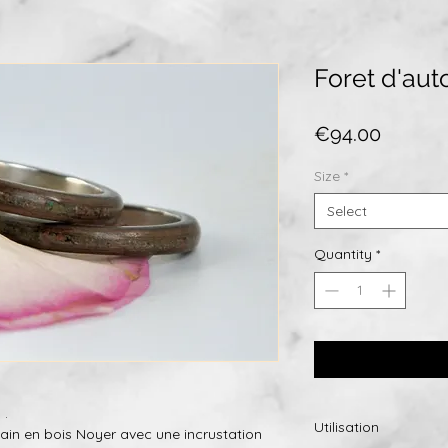
Foret d'au
Price
€94.00
Size
*
Select
Quantity
*
 .
Utilisation
ain en bois Noyer avec une incrustation