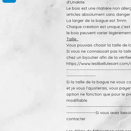
d'Unakite.
Le bois est une matière non alle
articles absolument sans danger
La larger de la bague est 3mm.
Chaque création est
unique
c’est
le bois peuvent varier légère
m
ent
T
aille :
Vous pouvais choisir la taille de 
Si vous ne connaissait pas l
a tail
chez un bijoutier afin de la
vérifie
https://www.leslibellulesart.com/
--------------------------------------------
--------------------
Si la taille de la bague ne vous c
et je vous l’ajusterais
, vous paye
r
option ne fonction que pour le pre
modifiable.
--------------------------------------------
--------------------
Si vous avez besoi
contacter.