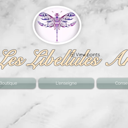
Les Libellules A
View points
Boutique
L'enseigne
Consei