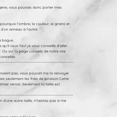
Si toutefois, la finit
rgène, vous pouvais donc porter mes
envoyer l’anneau et n
.
(nous allons seulem
frais d’expédition).
 pourquoi
l’ombre,
la
couleur,
le
grains et
-Petites bosses et r
 d’un anneau à l'autre.
réparés dans une cer
gratuitement (nous 
la bague .
payer les frais d’expé
le qu’il vous faut
je vous conseille d’aller
r.
Ou sur la page
conseils
de notre site.
conseiles
--------------------------------------------------------
onvien
t
pas,
vous pouvait me la renvoyer
ais
seulement les frais de livraison.Cette
mier renvoi. Seulement la taille est
--------------------------------------------------------
n d’une autre taille, n’hésitez pas à me