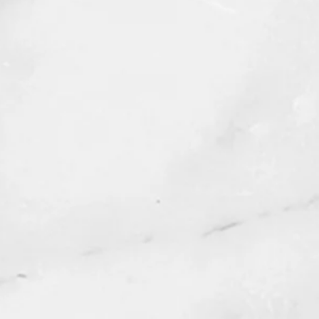
ion se dissipe, vous pouvez nous
ous ferons une finition gratuite
ent vous demander de payer les
ayures peuvent également être
taine mesure, encore une fois
allons seulement vous demander de
dition).