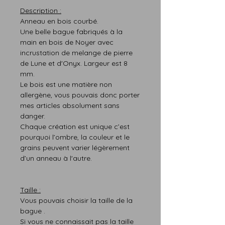
Description :
Anneau en bois courbé.
Une belle bague fabriqués à la
main en bois de Noyer avec
incrustation de melange de pierre
de Lune et d'Onyx. Largeur est 8
mm.
Le bois est une matière non
allergène, vous pouvais donc porter
mes articles absolument sans
danger.
Chaque création est
unique
c’est
pourquoi
l’ombre,
la
couleur
et le
grains peuvent varier légère
m
ent
d’un anneau à l'autre.
T
aille :
Vous pouvais choisir la taille de la
bague .
Si vous ne connaissait pas l
a taille