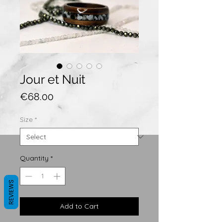
Jour et Nuit
Price
€68.00
Size
*
Quantity
*
REVIEWS
Add to Cart