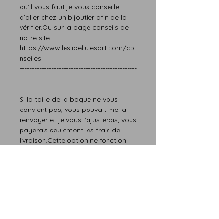
qu’il vous faut
je vous conseille
d’aller chez un bijoutier afin de la
vérifier.
Ou sur la page
conseils
de
notre site.
https://www.leslibellulesart.com/co
nseiles
------------------------------------------------
------------------------------------------------
------------------------
Si la taille de la bague ne vous
convien
t
pas,
vous pouvait me la
renvoyer et je vous l’ajusterais
, vous
paye
rais
seulement les frais de
livraison.
Cette option ne fonction
que pour le premier renvoi.
------------------------------------------------
------------------------------------------------
------------------------
Si vous avez
besoin d’une autre taille, n’hésitez
pas à me contacter.
Les délais de fabrication sont