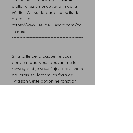
qu’il vous faut
je vous conseille
d’aller chez un bijoutier afin de la
vérifier.
Ou sur la page
conseils
de
notre site.
https://www.leslibellulesart.com/co
nseiles
------------------------------------------------
------------------------------------------------
------------------------
Si la taille de la bague ne vous
convien
t
pas,
vous pouvait me la
renvoyer et je vous l’ajusterais
, vous
paye
rais
seulement les frais de
livraison.Cette option ne fonction
que pour le premier renvoi.
Seulement la taille est modifiable.
------------------------------------------------
------------------------------------------------
------------------------
Si vous avez
besoin d’une autre taille, n’hésitez
pas à me contacter.