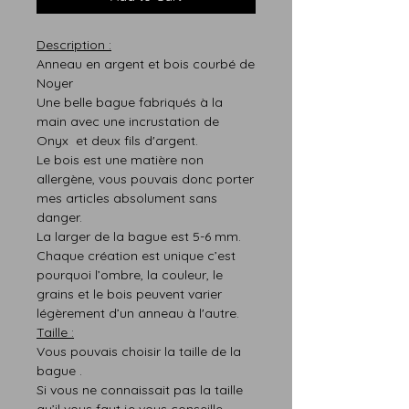
Description :
Anneau en argent et bois courbé de
Noyer
Une belle bague fabriqués à la
main avec une incrustation de
Onyx et deux fils d'argent.
Le bois est une matière non
allergène, vous pouvais donc porter
mes articles absolument sans
danger.
La larger de la bague est 5-6 mm.
Chaque création est
unique
c’est
pourquoi
l’ombre,
la
couleur,
le
grains et le bois peuvent varier
légère
m
ent d’un anneau à l'autre.
T
aille :
Vous pouvais choisir la taille de la
bague .
Si vous ne connaissait pas l
a taille