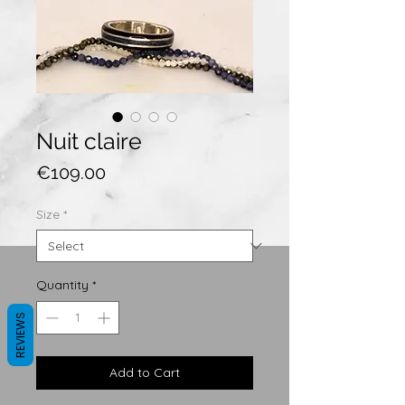
Nuit claire
Price
€109.00
Size
*
Quantity
*
REVIEWS
Add to Cart