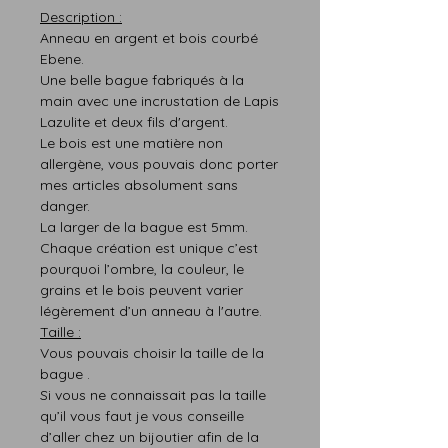
Description :
Anneau en argent et bois courbé
Ebene.
Une belle bague fabriqués à la
main avec une incrustation de Lapis
Lazulite et deux fils d'argent.
Le bois est une matière non
allergène, vous pouvais donc porter
mes articles absolument sans
danger.
La larger de la bague est 5mm.
Chaque création est
unique
c’est
pourquoi
l’ombre,
la
couleur,
le
grains et le bois peuvent varier
légère
m
ent d’un anneau à l'autre.
T
aille :
Vous pouvais choisir la taille de la
bague .
Si vous ne connaissait pas l
a taille
qu’il vous faut
je vous conseille
d’aller chez un bijoutier afin de la