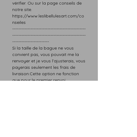
vérifier.
Ou sur la page
conseils
de
notre site.
https://www.leslibellulesart.com/co
nseiles
------------------------------------------------
------------------------------------------------
------------------------
Si la taille de la bague ne vous
convien
t
pas,
vous pouvait me la
renvoyer et je vous l’ajusterais
, vous
paye
rais
seulement les frais de
livraison.Cette option ne fonction
que pour le premier renvoi.
Seulement la taille est modifiable.
------------------------------------------------
------------------------------------------------
------------------------
Si vous avez
besoin d’une autre taille, n’hésitez
pas à me contacter.
Les délais de fabrication sont