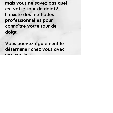
mais vous ne savez pas quel
est votre tour de doigt?
Il existe des méthodes
professionnelles pour
connaître votre tour de
doigt.
Vous pouvez également le
déterminer chez vous avec
une
outille
!
! Sur notre site vous pouvez
commander un outil pour
mesurer votre taille de doigt.
C'est réutilisable et
beaucoup plus précis!!
© 2018 by Les Libellules Art. Proudly
created with
Wix.com