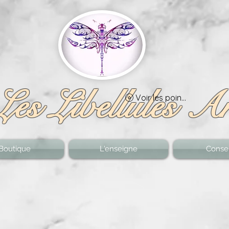
Les Libellules A
Voir les points
Boutique
L'enseigne
Consei