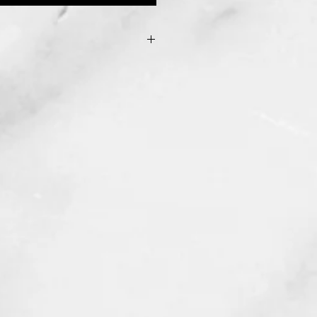
ion se dissipe, vous pouvez nous
ous ferons une finition gratuite
ent vous demander de payer les
ayures peuvent également être
taine mesure, encore une fois
allons seulement vous demander de
dition).