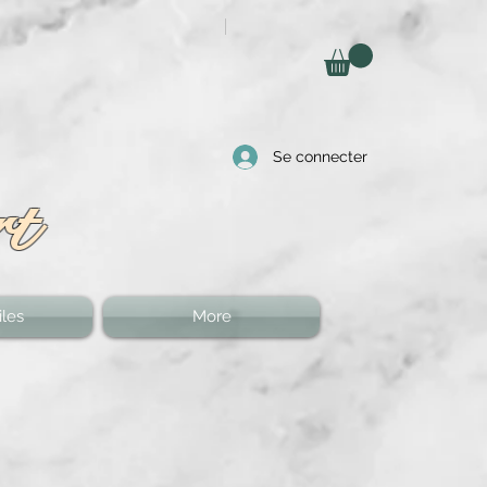
Se connecter
rt
les
More