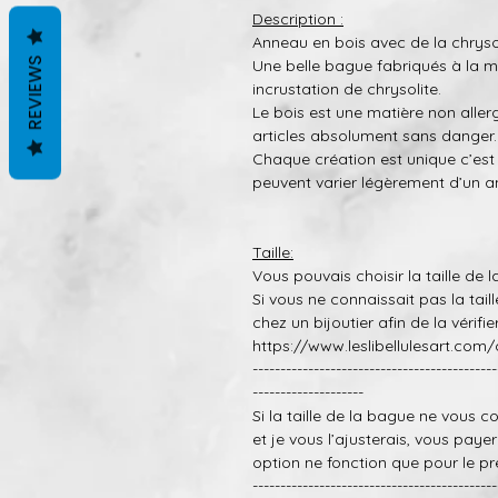
Description :
Anneau en bois avec de la chryso
REVIEWS
Une belle bague fabriqués à la 
incrustation de chrysolite.
Le bois est une matière non alle
articles absolument sans danger.
Chaque création est unique c’est 
peuvent varier légèrement d’un an
Taille:
Vous pouvais choisir la taille de 
Si vous ne connaissait pas la taille
chez un bijoutier afin de la vérifi
https://www.leslibellulesart.com/
--------------------------------------------
--------------------
Si la taille de la bague ne vous 
et je vous l’ajusterais, vous payer
option ne fonction que pour le pr
--------------------------------------------