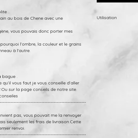
lite
Utilisation
main au bois de Chene avec une
Si toutefois, la finit
rgène, vous pouvais donc porter mes
envoyer l’anneau et n
(nous allons seulem
pourquoi l’ombre, la couleur et le grains
frais d’expédition).
neau à l'autre.
-Petites bosses et r
réparés dans une cer
gratuitement (nous 
payer les frais d’expé
la bague .
 qu’il vous faut je vous conseille d’aller
er.Ou sur la page conseils de notre site.
conseiles
--------------------------------------------------------
convient pas, vous pouvait me la renvoyer
ais seulement les frais de livraison.Cette
emier renvoi.
--------------------------------------------------------