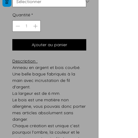
Quantité
*
Ajouter au panier
Description :
Anneau en argent et bois courbé.
Une belle bague fabriqués à la
main avec incrustation de fil
d'argent.
La largeur est de 6 mm.
Le bois est une matière non
allergène, vous pouvais donc porter
mes articles absolument sans
danger.
Chaque création est
unique
c’est
pourquoi
l’ombre,
la
couleur
et le