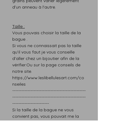
grains peuvent varier légère
m
ent
d’un anneau à l'autre.
T
aille :
Vous pouvais choisir la taille de la
bague .
Si vous ne connaissait pas l
a taille
qu’il vous faut
je vous conseille
d’aller chez un bijoutier afin de la
vérifier.
Ou sur la page
conseils
de
notre site.
https://www.leslibellulesart.com/co
nseiles
------------------------------------------------
------------------------------------------------
------------------------
Si la taille de la bague ne vous
convien
t
pas,
vous pouvait me la
renvoyer et je vous l’ajusterais
, vous
paye
rais
seulement les frais de
livraison.
Cette option ne fonction