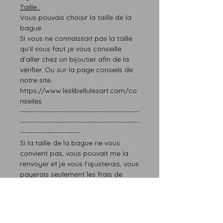
T
aille :
Vous pouvais choisir la taille de la
bague .
Si vous ne connaissait pas l
a taille
qu’il vous faut
je vous conseille
d’aller chez un bijoutier afin de la
vérifier.
Ou sur la page
conseils
de
notre site.
https://www.leslibellulesart.com/co
nseiles
------------------------------------------------
------------------------------------------------
------------------------
Si la taille de la bague ne vous
convien
t
pas,
vous pouvait me la
renvoyer et je vous l’ajusterais
, vous
paye
rais
seulement les frais de
livraison.Cette option ne fonction
que pour le premier renvoi.
Seulement la taille est modifiable.
------------------------------------------------