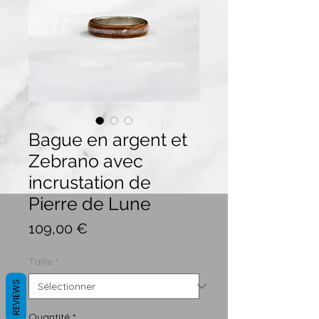
Bague en argent et
Zebrano avec
incrustation de
Pierre de Lune
Prix
109,00 €
Taille
*
REVIEWS
Quantité
*