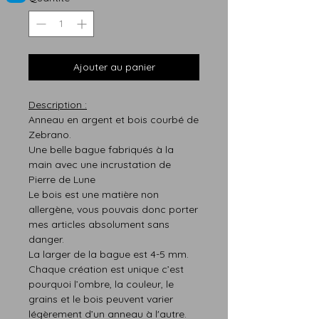
Ajouter au panier
Description :
Anneau en argent et bois courbé de
Zebrano.
Une belle bague fabriqués à la
main avec une incrustation de
Pierre de Lune
Le bois est une matière non
allergène, vous pouvais donc porter
mes articles absolument sans
danger.
La larger de la bague est 4-5 mm.
Chaque création est
unique
c’est
pourquoi
l’ombre,
la
couleur,
le
grains et le bois peuvent varier
légère
m
ent d’un anneau à l'autre.