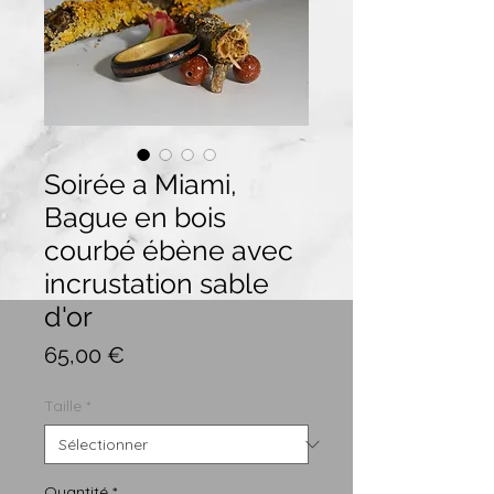
Soirée a Miami,
Bague en bois
courbé ébène avec
incrustation sable
d'or
Prix
65,00 €
Taille
*
Quantité
*