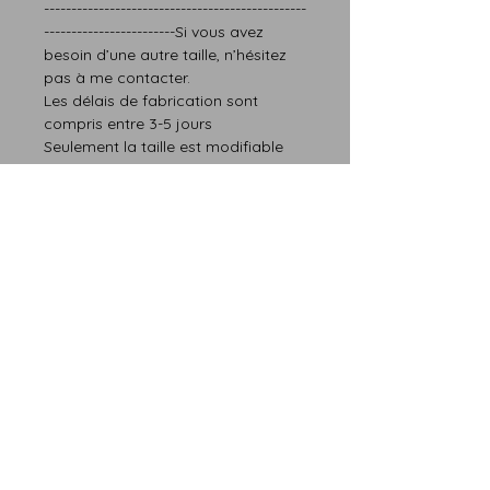
------------------------------------------------
------------------------
Si vous avez
besoin d’une autre taille, n’hésitez
pas à me contacter.
Les délais de fabrication sont
compris entre 3-5 jours
Seulement la taille est modifiable
Finition :
Afin de protéger le bois et d’assurer
une longue vie pour l’anneau, je
la
recouvre d’une protection
de
plusieurs couche d’une finition
Cyanacrylique pour chacune de
mes bagues pour une durabilité
plus longue .
Détails de la pierre fine :
La Pierre de soleil