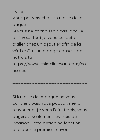
T
aille :
Vous pouvais choisir la taille de la
bague .
Si vous ne connaissait pas l
a taille
qu’il vous faut
je vous conseille
d’aller chez un bijoutier afin de la
vérifier.
Ou sur la page
conseils
de
notre site.
https://www.leslibellulesart.com/co
nseiles
------------------------------------------------
------------------------------------------------
------------------------
Si la taille de la bague ne vous
convien
t
pas,
vous pouvait me la
renvoyer et je vous l’ajusterais
, vous
paye
rais
seulement les frais de
livraison.
Cette option ne fonction
que pour le premier renvoi.
------------------------------------------------