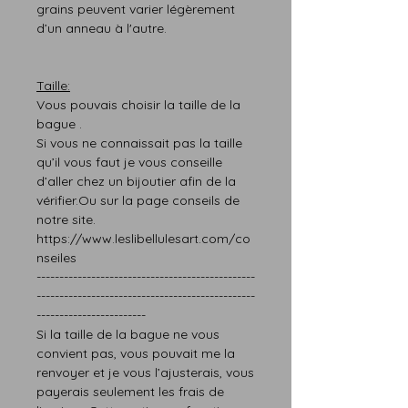
grains peuvent varier légèrement
d’un anneau à l'autre.
Taille:
Vous pouvais choisir la taille de la
bague .
Si vous ne connaissait pas la taille
qu’il vous faut je vous conseille
d’aller chez un bijoutier afin de la
vérifier.Ou sur la page conseils de
notre site.
https://www.leslibellulesart.com/co
nseiles
------------------------------------------------
------------------------------------------------
------------------------
Si la taille de la bague ne vous
convient pas, vous pouvait me la
renvoyer et je vous l’ajusterais, vous
payerais seulement les frais de