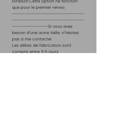
livraison.Cette option ne fonction
que pour le premier renvoi.
------------------------------------------------
------------------------------------------------
------------------------Si vous avez
besoin d’une autre taille, n’hésitez
pas à me contacter.
Les délais de fabrication sont
compris entre 3-5 jours
Seulement la taille est modifiable
Finition:
-La majorité de nos anneaux sont
recouvertes d’un imperméable à
l’eau - durable CA, fini d'une huile ou
d'une cire (sauf indication
contraire) et doit supporter tous les
jours.
Détails pierre fine :