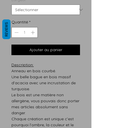
Quantité
*
REVIEWS
Ajouter au panier
Description:
Anneau en bois courbé.
Une belle bague en bois massif
d’acacia avec une incrustation de
turquoise.
Le bois est une matière non
allergène, vous pouvais donc porter
mes articles absolument sans
danger.
Chaque création est unique c’est
pourquoi l’ombre, la couleur et le