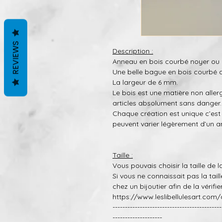
REVIEWS
Description :
Anneau en bois courbé noyer ou a
Une belle bague en bois courbé a
La largeur de 6 mm.
Le bois est une matière non alle
articles absolument sans danger.
Chaque création est
unique
c’est
peuvent varier légère
m
ent d’un a
T
aille :
Vous pouvais choisir la taille de 
Si vous ne connaissait pas la taille
chez un bijoutier afin de la vérifi
https://www.leslibellulesart.com/
--------------------------------------------
--------------------