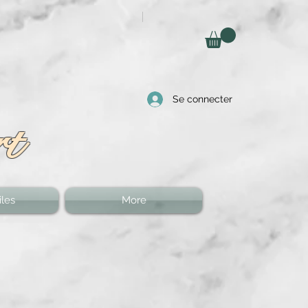
Se connecter
rt
les
More