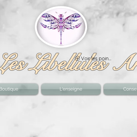
Les Libellules A
Voir les points
Boutique
L'enseigne
Consei