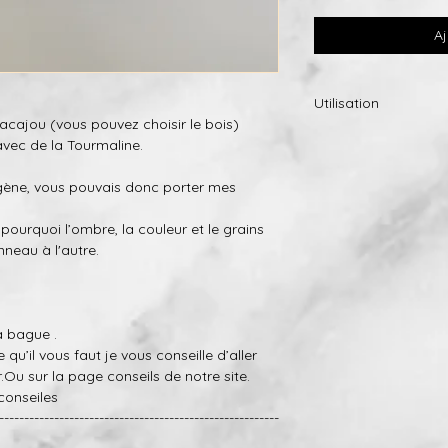
Aj
Utilisation
cajou (vous pouvez choisir le bois)
Si toutefois, la finit
vec de la Tourmaline.
envoyer l’anneau et n
(nous allons seulem
rgène, vous pouvais donc porter mes
frais d’expédition).
 pourquoi
l’ombre,
la
couleur
et le
grains
-Petites bosses et r
nneau à l'autre.
réparés dans une cer
gratuitement (nous 
payer les frais d’expé
la bague .
 qu’il vous faut je vous conseille d’aller
er.Ou sur la page conseils de notre site.
conseiles
--------------------------------------------------------