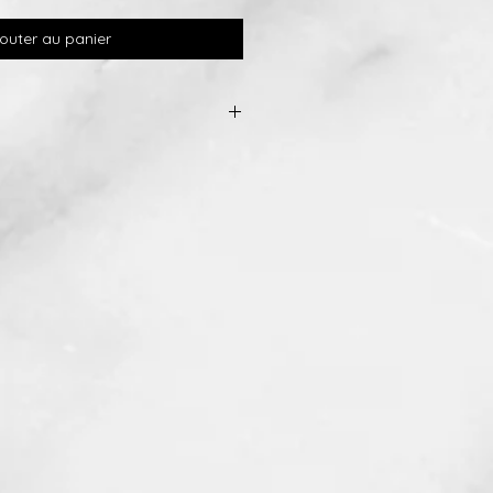
outer au panier
ion se dissipe, vous pouvez nous
ous ferons une finition gratuite
ent vous demander de payer les
ayures peuvent également être
taine mesure, encore une fois
allons seulement vous demander de
dition).