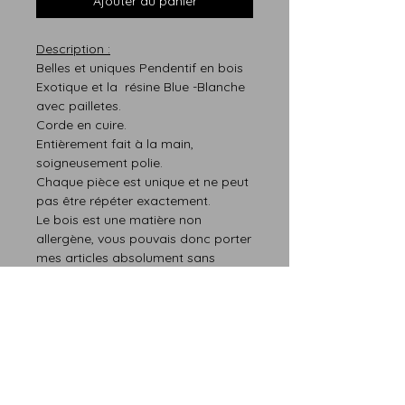
Ajouter au panier
Description :
Belles et uniques Pendentif en bois
Exotique et la résine Blue -Blanche
avec pailletes.
Corde en cuire.
Entièrement fait à la main,
soigneusement polie.
Chaque pièce est unique et ne peut
pas être répéter exactement.
Le bois est un
e matière
non
allergène, vous pou
vais
donc
porter
mes articles absolument sans
danger.
Tailles :
Longueur - 41 mm
Largeur -12 mm
Profondeur - 4 mm