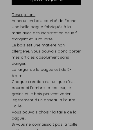
Description :
Anneau en bois courbé de Ebene
Une belle bague fabriqués à la
main avec des incrustation deux fil
d'argent et Turquoise.
Le bois est une matière non
allergène, vous pouvais donc porter
mes articles absolument sans
danger.
La larger de la bague est de 5-
6 mm.
Chaque création est
unique
c’est
pourquoi
l’ombre,
la
couleur,
le
grains et le bois peuvent varier
légère
m
ent d’un anneau à l'autre.
T
aille :
Vous pouvais choisir la taille de la
bague .
Si vous ne connaissait pas l
a taille