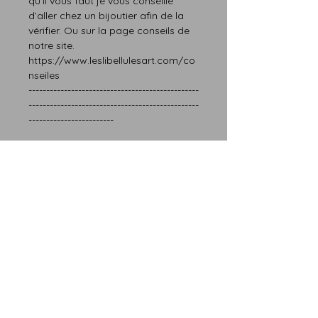
qu’il vous faut
je vous conseille
d’aller chez un bijoutier afin de la
vérifier.
Ou sur la page
conseils
de
notre site.
https://www.leslibellulesart.com/co
nseiles
------------------------------------------------
------------------------------------------------
------------------------
------------------------------------------------
------------------------------------------------
------------------------
Si vous avez
besoin d’une autre taille, n’hésitez
pas à me contacter.
Les délais de fabrication sont
compris entre 6-12 jours
Finition :
Afin de protéger le bois et d’assurer
une longue vie pour l’anneau, je
la