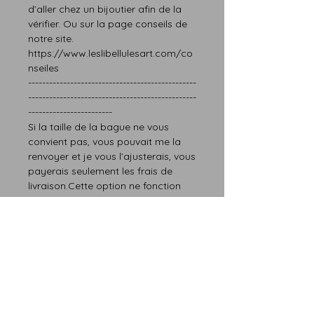
d’aller chez un bijoutier afin de la
vérifier.
Ou sur la page
conseils
de
notre site.
https://www.leslibellulesart.com/co
nseiles
------------------------------------------------
------------------------------------------------
------------------------
Si la taille de la bague ne vous
convien
t
pas,
vous pouvait me la
renvoyer et je vous l’ajusterais
, vous
paye
rais
seulement les frais de
livraison.Cette option ne fonction
que pour le premier renvoi.
Seulement la taille est modifiable.
------------------------------------------------
------------------------------------------------
------------------------
Si vous avez
besoin d’une autre taille, n’hésitez
pas à me contacter.