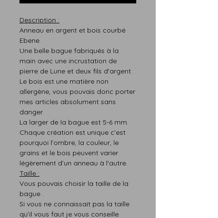
Description :
Anneau en argent et bois courbé
Ebene.
Une belle bague fabriqués à la
main avec une incrustation de
pierre de Lune et deux fils d'argent.
Le bois est une matière non
allergène, vous pouvais donc porter
mes articles absolument sans
danger.
La larger de la bague est 5-6 mm.
Chaque création est
unique
c’est
pourquoi
l’ombre,
la
couleur,
le
grains et le bois peuvent varier
légère
m
ent d’un anneau à l'autre.
T
aille :
Vous pouvais choisir la taille de la
bague .
Si vous ne connaissait pas l
a taille
qu’il vous faut
je vous conseille