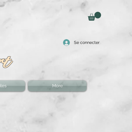
Se connecter
rt
les
More