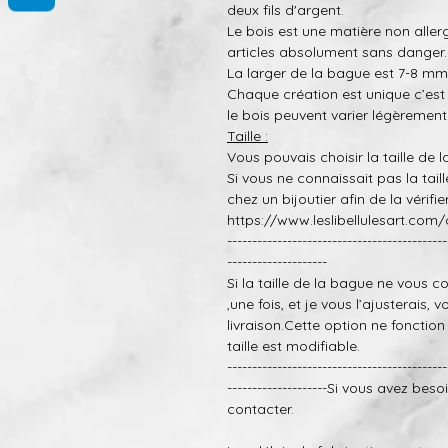
deux fils d'argent.
Le bois est une matière non alle
articles absolument sans danger
La larger de la bague est 7-8 mm
Chaque création est
unique
c’est
le bois peuvent varier légère
m
ent
T
aille :
Vous pouvais choisir la taille de 
Si vous ne connaissait pas l
a tail
chez un bijoutier afin de la
vérifie
https://www.leslibellulesart.com/
--------------------------------------------
--------------------
Si la taille de la bague ne vous c
,une fois, et je vous l’ajusterais
, v
livraison.Cette option ne fonctio
taille est modifiable.
--------------------------------------------
--------------------
Si vous avez besoi
contacter.