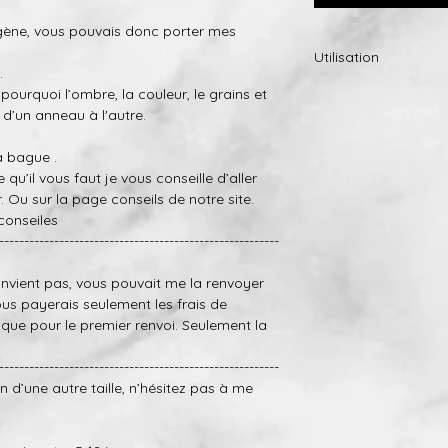
rgène, vous pouvais donc porter mes
.
Utilisation
.
Si toutefois, la finit
 pourquoi
l’ombre,
la
couleur,
le
grains et
envoyer l’anneau et n
 d’un anneau à l'autre.
(nous allons seulem
frais d’expédition).
la bague .
le qu’il vous faut
je vous conseille d’aller
-Petites bosses et r
r.
Ou sur la page
conseils
de notre site.
réparés dans une cer
conseiles
gratuitement (nous 
--------------------------------------------------------
payer les frais d’expé
onvien
t
pas,
vous pouvait me la renvoyer
ous paye
rais
seulement les frais de
n que pour le premier renvoi. Seulement la
--------------------------------------------------------
n d’une autre taille, n’hésitez pas à me