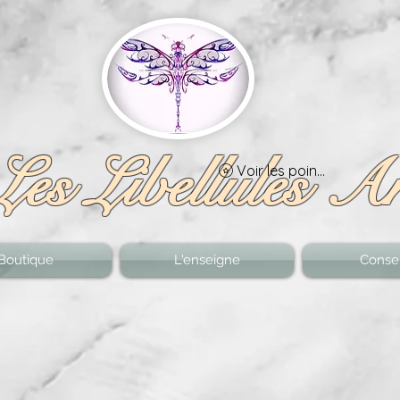
Les Libellules A
Voir les points
Boutique
L'enseigne
Consei