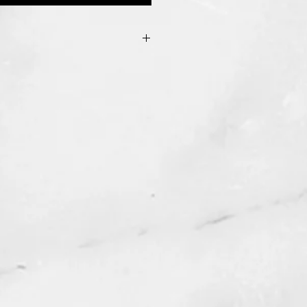
ion se dissipe, vous pouvez nous
ous ferons une finition gratuite
ent vous demander de payer les
ayures peuvent également être
taine mesure, encore une fois
allons seulement vous demander de
dition).