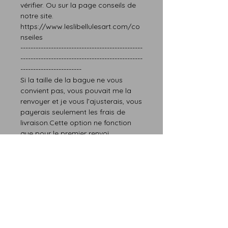
vérifier.
Ou sur la page
conseils
de
notre site.
https://www.leslibellulesart.com/co
nseiles
------------------------------------------------
------------------------------------------------
------------------------
Si la taille de la bague ne vous
convien
t
pas,
vous pouvait me la
renvoyer et je vous l’ajusterais
, vous
paye
rais
seulement les frais de
livraison.Cette option ne fonction
que pour le premier renvoi.
Seulement la taille est modifiable.
------------------------------------------------
------------------------------------------------
------------------------
Si vous avez
besoin d’une autre taille, n’hésitez
pas à me contacter.
Les délais de fabrication sont