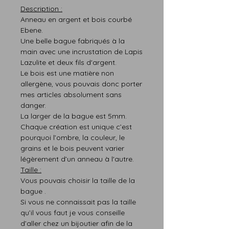
Description :
Anneau en argent et bois courbé
Ebene.
Une belle bague fabriqués à la
main avec une incrustation de Lapis
Lazulite et deux fils d'argent.
Le bois est une matière non
allergène, vous pouvais donc porter
mes articles absolument sans
danger.
La larger de la bague est 5mm.
Chaque création est
unique
c’est
pourquoi
l’ombre,
la
couleur,
le
grains et le bois peuvent varier
légère
m
ent d’un anneau à l'autre.
T
aille :
Vous pouvais choisir la taille de la
bague .
Si vous ne connaissait pas l
a taille
qu’il vous faut
je vous conseille
d’aller chez un bijoutier afin de la