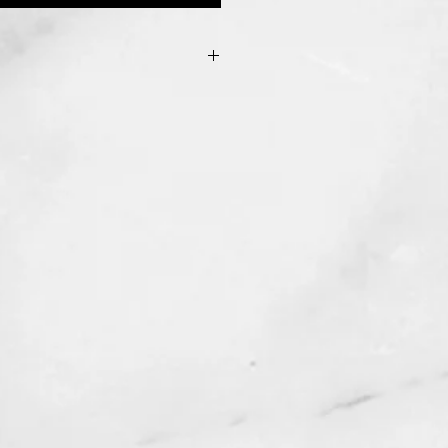
ion se dissipe, vous pouvez nous
ous ferons une finition gratuite
ent vous demander de payer les
ayures peuvent également être
taine mesure, encore une fois
allons seulement vous demander de
dition).