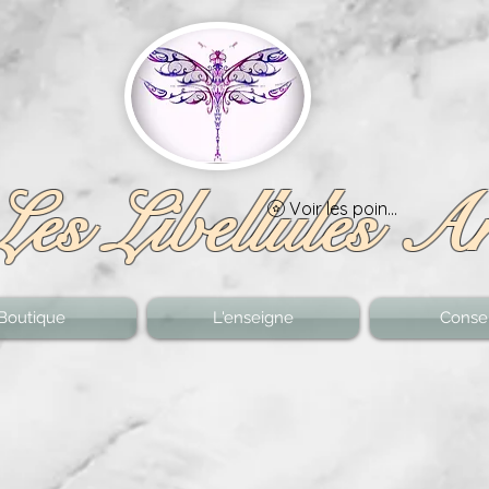
Les Libellules A
Voir les points
Boutique
L'enseigne
Consei