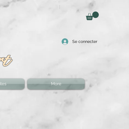
Se connecter
rt
les
More