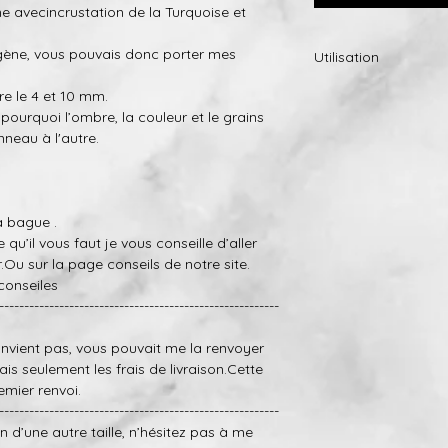
 avecincrustation de la Turquoise et
rgène, vous pouvais donc porter mes
Utilisation
Si toutefois, la finit
re le 4 et 10 mm.
envoyer l’anneau et n
 pourquoi
l’ombre,
la
couleur
et le
grains
(nous allons seulem
nneau à l'autre.
frais d’expédition).
-Petites bosses et r
réparés dans une cer
la bague .
gratuitement (nous 
le qu’il vous faut
je vous conseille d’aller
payer les frais d’expé
.
Ou sur la page
conseils
de notre site.
conseiles
--------------------------------------------------------
onvien
t
pas,
vous pouvait me la renvoyer
ais
seulement les frais de livraison.
Cette
emier renvoi.
--------------------------------------------------------
oin d’une autre taille, n’hésitez pas à me