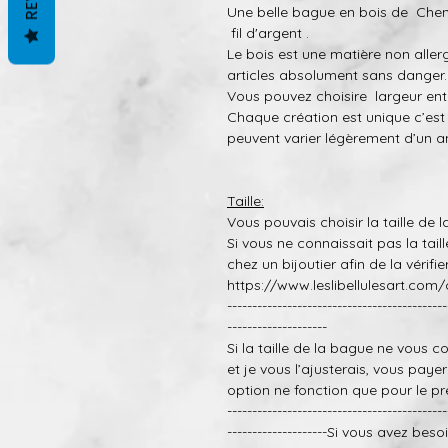
Une belle bague en bois de Chene
fil d'argent .
Le bois est une matière non alle
articles absolument sans danger.
Vous pouvez choisire largeur ent
Chaque création est
unique
c’est
peuvent varier légère
m
ent d’un a
T
aille:
Vous pouvais choisir la taille de 
Si vous ne connaissait pas l
a tail
chez un bijoutier afin de la
vérifier
https://www.leslibellulesart.com/
--------------------------------------------
--------------------
Si la taille de la bague ne vous c
et je vous l’ajusterais
, vous paye
r
option ne fonction que pour le pr
--------------------------------------------
--------------------Si vous avez bes