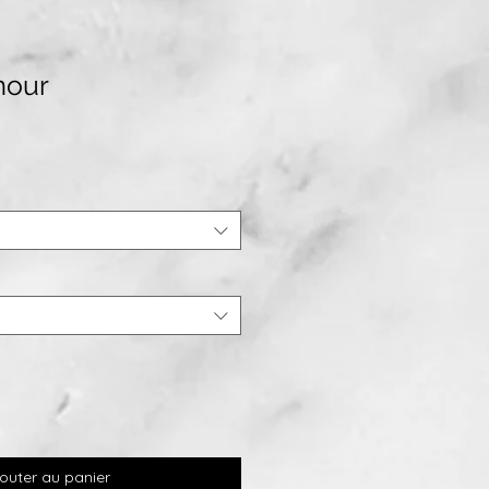
mour
outer au panier