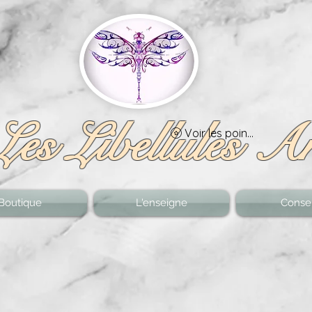
Les Libellules A
Voir les points
Boutique
L'enseigne
Consei