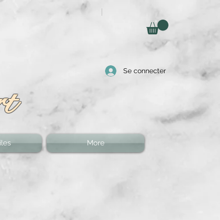
Se connecter
rt
les
More