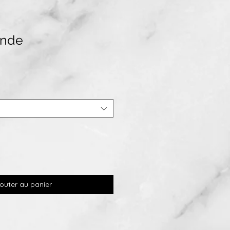
ande
outer au panier