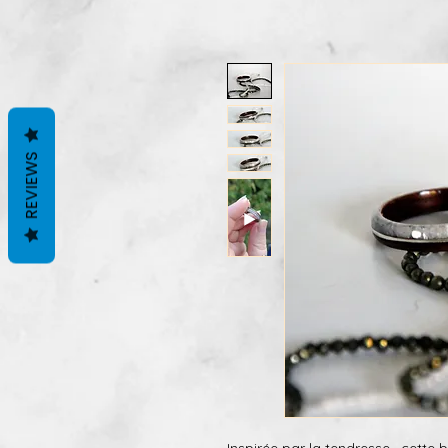
REVIEWS