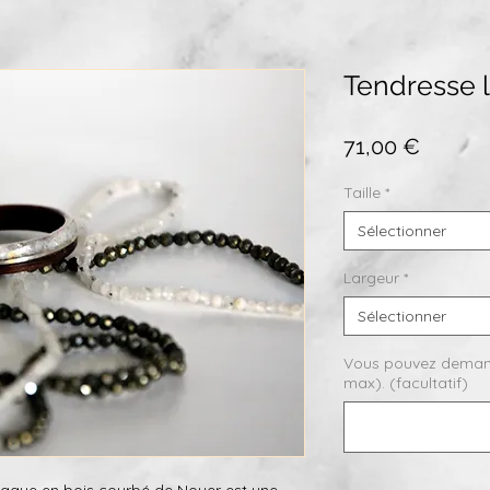
Tendresse 
Prix
71,00 €
Taille
*
Sélectionner
Largeur
*
Sélectionner
Vous pouvez demand
max). (facultatif)