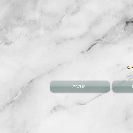
Accueil